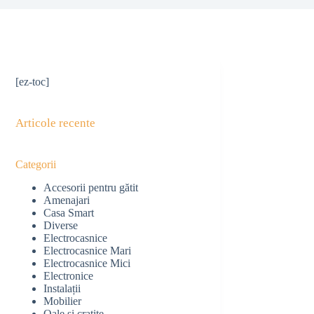
[ez-toc]
Articole recente
Categorii
Accesorii pentru gătit
Amenajari
Casa Smart
Diverse
Electrocasnice
Electrocasnice Mari
Electrocasnice Mici
Electronice
Instalații
Mobilier
Oale și cratițe