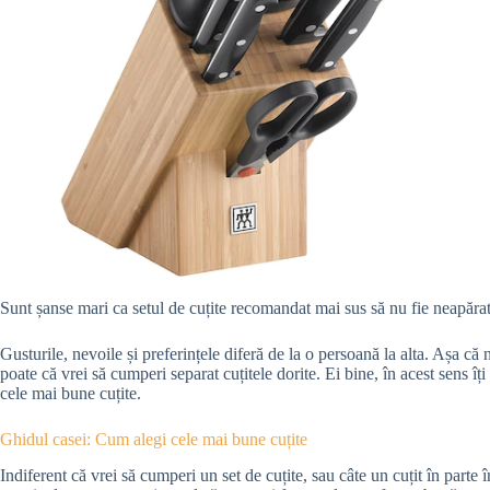
Sunt șanse mari ca setul de cuțite recomandat mai sus să nu fie neapărat
Gusturile, nevoile și preferințele diferă de la o persoană la alta. Așa că nu
poate că vrei să cumperi separat cuțitele dorite. Ei bine, în acest sens îț
cele mai bune cuțite.
Ghidul casei: Cum alegi cele mai bune cuțite
Indiferent că vrei să cumperi un set de cuțite, sau câte un cuțit în parte 