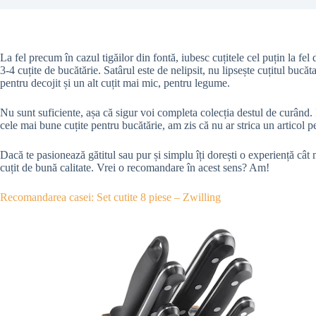
La fel precum în cazul tigăilor din fontă, iubesc cuțitele cel puțin la fel
3-4 cuțite de bucătărie. Satârul este de nelipsit, nu lipsește cuțitul bucă
pentru decojit și un alt cuțit mai mic, pentru legume.
Nu sunt suficiente, așa că sigur voi completa colecția destul de curând. I
cele mai bune cuțite pentru bucătărie, am zis că nu ar strica un articol p
Dacă te pasionează gătitul sau pur și simplu îți dorești o experiență cât m
cuțit de bună calitate. Vrei o recomandare în acest sens? Am!
Recomandarea casei: Set cutite 8 piese – Zwilling