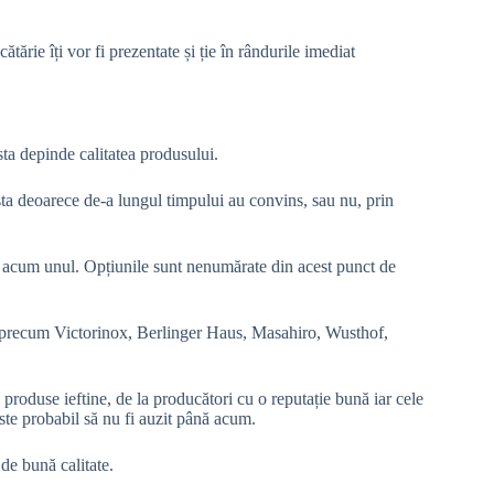
ătărie îți vor fi prezentate și ție în rândurile imediat
ta depinde calitatea produsului.
 asta deoarece de-a lungul timpului au convins, sau nu, prin
i acum unul. Opțiunile sunt nenumărate din acest punct de
e precum Victorinox, Berlinger Haus, Masahiro, Wusthof,
 produse ieftine, de la producători cu o reputație bună iar cele
ste probabil să nu fi auzit până acum.
 de bună calitate.