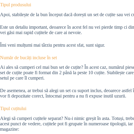
Tipul produsului
Apoi, stabilește de la bun început dacă dorești un set de cuțite sau vei 
Este un detaliu important, deoarece în acest fel nu vei pierde timp ci dim
vei găsi mai rapid cuțitele de care ai nevoie.
Îmi veni mulțumi mai târziu pentru acest sfat, sunt sigur.
Număr de bucăți incluse în set
Ai ales să cumperi cel mai bun set de cuțite? În acest caz, numărul piese
set de cuțite poate fi format din 2 până la peste 10 cuțite. Stabilește care
setul pe care îl cumperi.
De asemenea, ar trebui să alegi un set cu suport inclus, deoarece astfel î
vor fi depozitate corect, întocmai pentru a nu fi expuse inutil uzurii.
Tipul cuțitului
Alegi să cumperi cuțitele separat? Nu-i nimic greșit în asta. Totuși, trebu
acest punct de vedere, cuțitele pot fi grupate în numeroase tipologii, iar m
magazine: