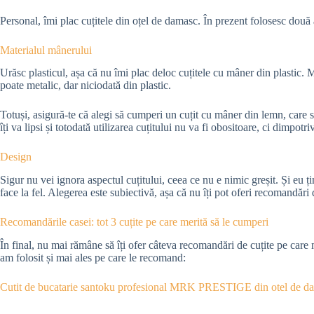
Personal, îmi plac cuțitele din oțel de damasc. În prezent folosesc două 
Materialul mânerului
Urăsc plasticul, așa că nu îmi plac deloc cuțitele cu mâner din plastic. 
poate metalic, dar niciodată din plastic.
Totuși, asigură-te că alegi să cumperi un cuțit cu mâner din lemn, care să
îți va lipsi și totodată utilizarea cuțitului nu va fi obositoare, ci dimpotri
Design
Sigur nu vei ignora aspectul cuțitului, ceea ce nu e nimic greșit. Și eu ț
face la fel. Alegerea este subiectivă, așa că nu îți pot oferi recomandări
Recomandările casei: tot 3 cuțite pe care merită să le cumperi
În final, nu mai rămâne să îți ofer câteva recomandări de cuțite pe care m
am folosit și mai ales pe care le recomand:
Cutit de bucatarie santoku profesional MRK PRESTIGE din otel de d