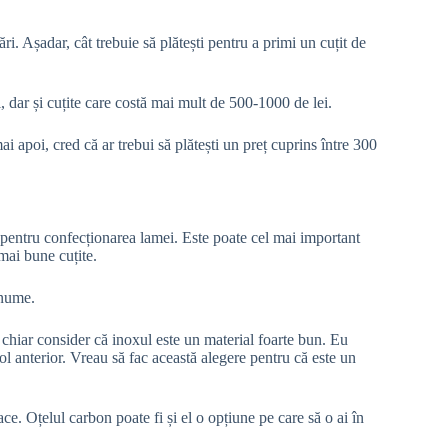
ări. Așadar, cât trebuie să plătești pentru a primi un cuțit de
i, dar și cuțite care costă mai mult de 500-1000 de lei.
i apoi, cred că ar trebui să plătești un preț cuprins între 300
t pentru confecționarea lamei. Este poate cel mai important
 mai bune cuțite.
anume.
 chiar consider că inoxul este un material foarte bun. Eu
ol anterior. Vreau să fac această alegere pentru că este un
ace. Oțelul carbon poate fi și el o opțiune pe care să o ai în