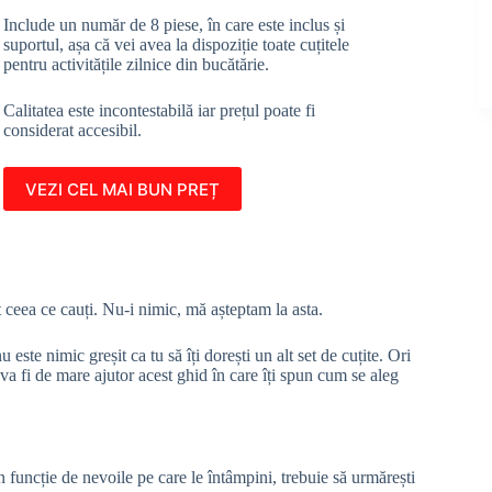
Include un număr de 8 piese, în care este inclus și
suportul, așa că vei avea la dispoziție toate cuțitele
pentru activitățile zilnice din bucătărie.
Calitatea este incontestabilă iar prețul poate fi
considerat accesibil.
VEZI CEL MAI BUN PREȚ
 ceea ce cauți. Nu-i nimic, mă așteptam la asta.
 este nimic greșit ca tu să îți dorești un alt set de cuțite. Ori
i va fi de mare ajutor acest ghid în care îți spun cum se aleg
în funcție de nevoile pe care le întâmpini, trebuie să urmărești