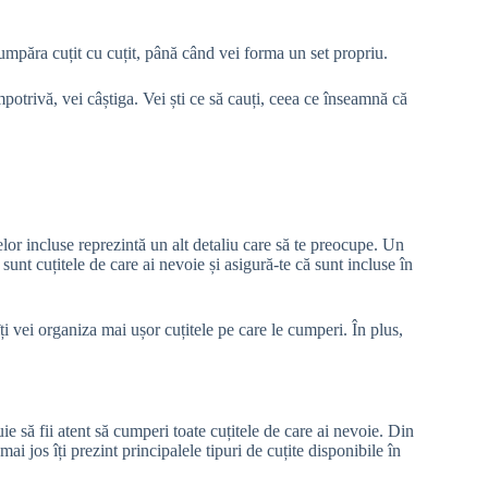
cumpăra cuțit cu cuțit, până când vei forma un set propriu.
potrivă, vei câștiga. Vei ști ce să cauți, ceea ce înseamnă că
lor incluse reprezintă un alt detaliu care să te preocupe. Un
 sunt cuțitele de care ai nevoie și asigură-te că sunt incluse în
ți vei organiza mai ușor cuțitele pe care le cumperi. În plus,
ie să fii atent să cumperi toate cuțitele de care ai nevoie. Din
ai jos îți prezint principalele tipuri de cuțite disponibile în