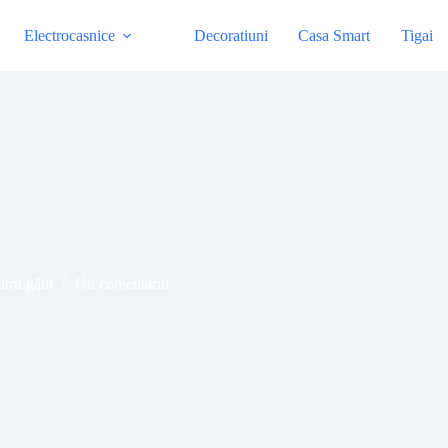
Electrocasnice
Decoratiuni
Casa Smart
Tigai
ru bucătărie?
tru gătit
Un comentariu