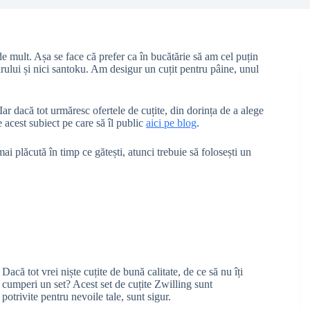
 de mult. Așa se face că prefer ca în bucătărie să am cel puțin
tarului și nici santoku. Am desigur un cuțit pentru pâine, unul
ar dacă tot urmăresc ofertele de cuțite, din dorința de a alege
e acest subiect pe care să îl public
aici pe blog
.
ai plăcută în timp ce gătești, atunci trebuie să folosești un
Dacă tot vrei niște cuțite de bună calitate, de ce să nu îți
cumperi un set? Acest set de cuțite Zwilling sunt
potrivite pentru nevoile tale, sunt sigur.