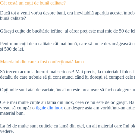
Cât costă un cuțit de bună calitate?
Dacă tot a venit vorba despre bani, era inevitabilă apariția acestei întreb
bună calitate?
Găsești cuțite de bucătărie ieftine, al căror preț este mai mic de 50 de le
Pentru un cuțit de o calitate cât mai bună, care să nu te dezamăgească ma
și 500 de lei.
Materialul din care a fost confecționată lama
Să trecem acum la lucruri mai serioase! Mai precis, la materialul folosi
detaliu de care trebuie să ții cont atunci când îți dorești să cumperi cele
Opțiunile sunt atât de variate, încât nu este prea ușor să faci o alegere 
Cele mai multe cuțite au lama din inox, ceea ce nu este deloc greșit. Ba
vreau să cumpăr o
tigaie din inox
dar despre asta am vorbit într-un artic
material bun.
La fel de multe sunt cuțitele cu lamă din oțel, un alt material care îmi pl
vedere.