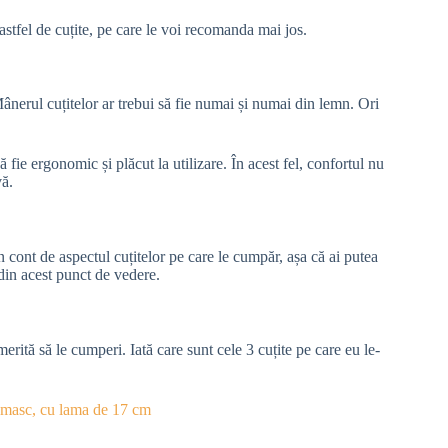
astfel de cuțite, pe care le voi recomanda mai jos.
Mânerul cuțitelor ar trebui să fie numai și numai din lemn. Ori
 fie ergonomic și plăcut la utilizare. În acest fel, confortul nu
vă.
in cont de aspectul cuțitelor pe care le cumpăr, așa că ai putea
 din acest punct de vedere.
erită să le cumperi. Iată care sunt cele 3 cuțite pe care eu le-
amasc, cu lama de 17 cm