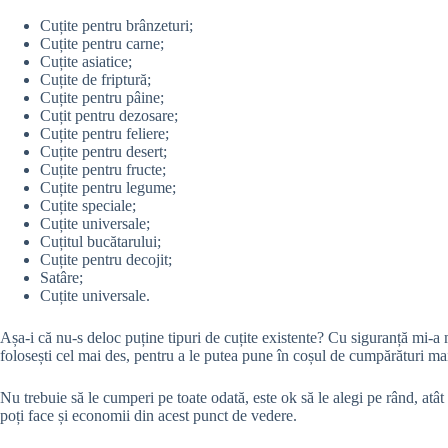
Cuțite pentru brânzeturi;
Cuțite pentru carne;
Cuțite asiatice;
Cuțite de friptură;
Cuțite pentru pâine;
Cuțit pentru dezosare;
Cuțite pentru feliere;
Cuțite pentru desert;
Cuțite pentru fructe;
Cuțite pentru legume;
Cuțite speciale;
Cuțite universale;
Cuțitul bucătarului;
Cuțite pentru decojit;
Satâre;
Cuțite universale.
Așa-i că nu-s deloc puține tipuri de cuțite existente? Cu siguranță mi-a 
folosești cel mai des, pentru a le putea pune în coșul de cumpărături ma
Nu trebuie să le cumperi pe toate odată, este ok să le alegi pe rând, atât 
poți face și economii din acest punct de vedere.