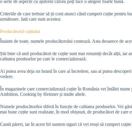
o serie de aspecte cu ajutorul cărora poți face o alegere foarte bună.
Criteriile de care trebuie să ții cont atunci când cumperi cuțite pentru buc
următoare. Iată care sunt acestea:
Producătorul cuțitului
Înainte de toate, numele producătorului contează. Asta deoarece de aces
Știi bine că unii producători de cuțite sunt mai renumiți decât alții, iar
calitatea produselor pe care le comercializează.
Ai putea avea deja un brand în care ai încredere, sau ai putea descoper
vedere.
În magazinele care comercializează cuțite în România vei întâlni num
Ambition, Cooking by Heinner și multe altele.
Numele producătorilor diferă în funcție de calitatea produselor. Vei găsi
mai bune cuțite sunt realizate, în mod obișnuit, de producători de care e
Caută păreri, iar în acest fel suntem siguri că vei reuși să cumperi cuțite