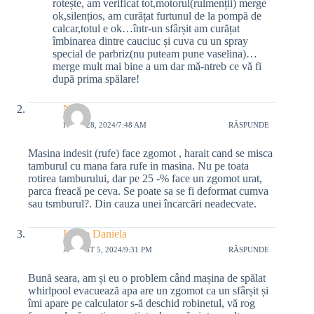
rotește, am verificat tot,motorul(rulmenții) merge
ok,silențios, am curățat furtunul de la pompă de
calcar,totul e ok…într-un sfârșit am curățat
îmbinarea dintre cauciuc și cuva cu un spray
special de parbriz(nu puteam pune vaselina)…
merge mult mai bine a um dar mă-ntreb ce vă fi
după prima spălare!
Nelu
IULIE 28, 2024/7:48 AM
RĂSPUNDE
Masina indesit (rufe) face zgomot , harait cand se misca
tamburul cu mana fara rufe in masina. Nu pe toata
rotirea tamburului, dar pe 25 -% face un zgomot urat,
parca freacă pe ceva. Se poate sa se fi deformat cumva
sau tsmburul?. Din cauza unei încarcări neadecvate.
Istrate Daniela
AUGUST 5, 2024/9:31 PM
RĂSPUNDE
Bună seara, am și eu o problem când mașina de spălat
whirlpool evacuează apa are un zgomot ca un sfârșit și
îmi apare pe calculator s-ă deschid robinetul, vă rog