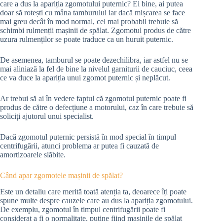
care a dus la apariția zgomotului puternic? Ei bine, ai putea
doar să rotești cu mâna tamburului iar dacă mișcarea se face
mai greu decât în mod normal, cel mai probabil trebuie să
schimbi rulmenții mașinii de spălat. Zgomotul produs de către
uzura rulmenților se poate traduce ca un huruit puternic.
De asemenea, tamburul se poate dezechilibra, iar astfel nu se
mai aliniază la fel de bine la nivelul garniturii de cauciuc, ceea
ce va duce la apariția unui zgomot puternic și neplăcut.
Ar trebui să ai în vedere faptul că zgomotul puternic poate fi
produs de către o defecțiune a motorului, caz în care trebuie să
soliciți ajutorul unui specialist.
Dacă zgomotul puternic persistă în mod special în timpul
centrifugării, atunci problema ar putea fi cauzată de
amortizoarele slăbite.
Când apar zgomotele mașinii de spălat?
Este un detaliu care merită toată atenția ta, deoarece îți poate
spune multe despre cauzele care au dus la apariția zgomotului.
De exemplu, zgomotul în timpul centrifugării poate fi
considerat a fi o normalitate, puține fiind mașinile de spălat