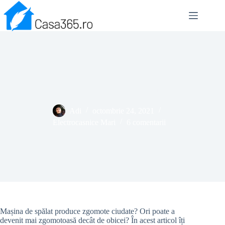
Sari
la
conținut
Mașina de spălat face zgomot, care sunt cauzele?
Adi
octombrie 24, 2021
Electrocasnice Mari
6 comentarii
Mașina de spălat produce zgomote ciudate? Ori poate a
devenit mai zgomotoasă decât de obicei? În acest articol îți