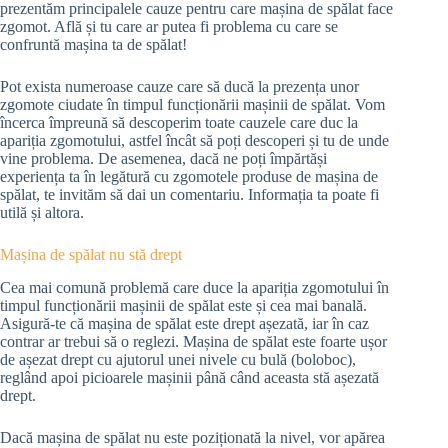
prezentăm principalele cauze pentru care mașina de spălat face
zgomot. Află și tu care ar putea fi problema cu care se
confruntă mașina ta de spălat!
Pot exista numeroase cauze care să ducă la prezența unor
zgomote ciudate în timpul funcționării mașinii de spălat. Vom
încerca împreună să descoperim toate cauzele care duc la
apariția zgomotului, astfel încât să poți descoperi și tu de unde
vine problema. De asemenea, dacă ne poți împărtăși
experiența ta în legătură cu zgomotele produse de mașina de
spălat, te invităm să dai un comentariu. Informația ta poate fi
utilă și altora.
Mașina de spălat nu stă drept
Cea mai comună problemă care duce la apariția zgomotului în
timpul funcționării mașinii de spălat este și cea mai banală.
Asigură-te că mașina de spălat este drept așezată, iar în caz
contrar ar trebui să o reglezi. Mașina de spălat este foarte ușor
de așezat drept cu ajutorul unei nivele cu bulă (boloboc),
reglând apoi picioarele mașinii până când aceasta stă așezată
drept.
Dacă mașina de spălat nu este poziționată la nivel, vor apărea