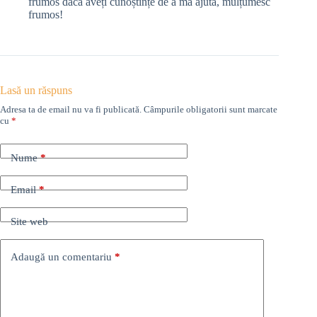
frumos dacă aveți cunoștințe de a mă ajuta, mulțumesc
frumos!
Lasă un răspuns
Adresa ta de email nu va fi publicată.
Câmpurile obligatorii sunt marcate
cu
*
Nume
*
Email
*
Site web
Adaugă un comentariu
*