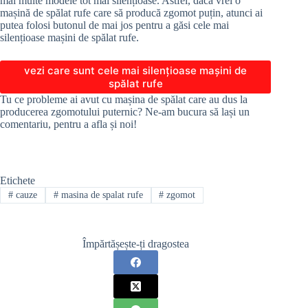
mai multe modele tot mai silențioase. Astfel, dacă vrei o
mașină de spălat rufe care să producă zgomot puțin, atunci ai
putea folosi butonul de mai jos pentru a găsi cele mai
silențioase mașini de spălat rufe.
vezi care sunt cele mai silențioase mașini de
spălat rufe
Tu ce probleme ai avut cu mașina de spălat care au dus la
producerea zgomotului puternic? Ne-am bucura să lași un
comentariu, pentru a afla și noi!
Etichete
#
cauze
#
masina de spalat rufe
#
zgomot
Împărtășește-ți dragostea