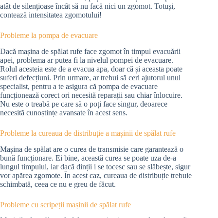
atât de silențioase încât să nu facă nici un zgomot. Totuși,
contează intensitatea zgomotului!
Probleme la pompa de evacuare
Dacă mașina de spălat rufe face zgomot în timpul evacuării
apei, problema ar putea fi la nivelul pompei de evacuare.
Rolul acesteia este de a evacua apa, doar că și aceasta poate
suferi defecțiuni. Prin urmare, ar trebui să ceri ajutorul unui
specialist, pentru a te asigura că pompa de evacuare
funcționează corect ori necesită reparații sau chiar înlocuire.
Nu este o treabă pe care să o poți face singur, deoarece
necesită cunoștințe avansate în acest sens.
Probleme la cureaua de distribuție a mașinii de spălat rufe
Mașina de spălat are o curea de transmisie care garantează o
bună funcționare. Ei bine, această curea se poate uza de-a
lungul timpului, iar dacă dinții i se tocesc sau se slăbește, sigur
vor apărea zgomote. În acest caz, cureaua de distribuție trebuie
schimbată, ceea ce nu e greu de făcut.
Probleme cu scripeții mașinii de spălat rufe