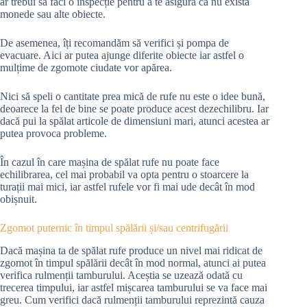
ar trebui să faci o inspecție pentru a te asigura că nu există
monede sau alte obiecte.
De asemenea, îți recomandăm să verifici și pompa de
evacuare. Aici ar putea ajunge diferite obiecte iar astfel o
mulțime de zgomote ciudate vor apărea.
Nici să speli o cantitate prea mică de rufe nu este o idee bună,
deoarece la fel de bine se poate produce acest dezechilibru. Iar
dacă pui la spălat articole de dimensiuni mari, atunci acestea ar
putea provoca probleme.
În cazul în care mașina de spălat rufe nu poate face
echilibrarea, cel mai probabil va opta pentru o stoarcere la
turații mai mici, iar astfel rufele vor fi mai ude decât în mod
obișnuit.
Zgomot puternic în timpul spălării și/sau centrifugării
Dacă mașina ta de spălat rufe produce un nivel mai ridicat de
zgomot în timpul spălării decât în mod normal, atunci ai putea
verifica rulmenții tamburului. Aceștia se uzează odată cu
trecerea timpului, iar astfel mișcarea tamburului se va face mai
greu. Cum verifici dacă rulmenții tamburului reprezintă cauza