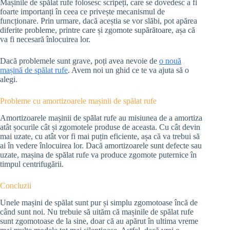
Mașinile de spălat rufe folosesc scripeți, care se dovedesc a fi
foarte importanți în ceea ce privește mecanismul de
funcționare. Prin urmare, dacă aceștia se vor slăbi, pot apărea
diferite probleme, printre care și zgomote supărătoare, așa că
va fi necesară înlocuirea lor.
Dacă problemele sunt grave, poți avea nevoie de
o nouă
mașină de spălat rufe
. Avem noi un ghid ce te va ajuta să o
alegi.
Probleme cu amortizoarele mașinii de spălat rufe
Amortizoarele mașinii de spălat rufe au misiunea de a amortiza
atât șocurile cât și zgomotele produse de aceasta. Cu cât devin
mai uzate, cu atât vor fi mai puțin eficiente, așa că va trebui să
ai în vedere înlocuirea lor. Dacă amortizoarele sunt defecte sau
uzate, mașina de spălat rufe va produce zgomote puternice în
timpul centrifugării.
Concluzii
Unele mașini de spălat sunt pur și simplu zgomotoase încă de
când sunt noi. Nu trebuie să uităm că mașinile de spălat rufe
sunt zgomotoase de la sine, doar că au apărut în ultima vreme