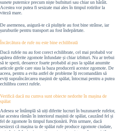
sunete puternice precum niște bufnituri sau chiar un hârâit.
Acestea vor putea fi sesizate mai ales în timpul rotirilor la
viteză mare.
De asemenea, asigură-te că piulițele au fost bine strânse, iar
șuruburile pentru transport au fost îndepărtate.
Încărcătura de rufe nu este bine echilibrată
Dacă rufele nu au fost corect echilibrate, cel mai probabil vor
apărea diferite zgomote înfundate și chiar izbituri. Nu ar trebui
să te sperii, deoarece foarte probabil ai pus la spălat anumite
articole grele care stau la baza producerii acestor zgomote. De
aceea, pentru a evita astfel de probleme îți recomandăm să
eviți supraîncărcarea mașinii de spălat, întocmai pentru a putea
echilibra corect rufele.
Verifică dacă nu cumva sunt obiecte nedorite în mașina de
spălat
Adesea se întâmplă să uiți diferite lucruri în buzunarele rufelor,
iar acestea rămân în interiorul mașinii de spălat, cauzând fel și
fel de zgomote în timpul funcționării. Prin urmare, dacă
sesizezi că mașina ta de spălat rufe produce zgomote ciudate,