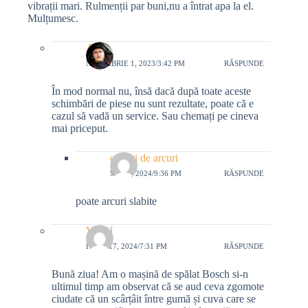
vibrații mari. Rulmenții par buni,nu a întrat apa la el.
Mulțumesc.
Adi
NOIEMBRIE 1, 2023/3:42 PM
RĂSPUNDE
În mod normal nu, însă dacă după toate aceste
schimbări de piese nu sunt rezultate, poate că e
cazul să vadă un service. Sau chemați pe cineva
mai priceput.
ce zici de arcuri
MAI 7, 2024/9:36 PM
RĂSPUNDE
poate arcuri slabite
Viorel
IULIE 17, 2024/7:31 PM
RĂSPUNDE
Bună ziua! Am o mașină de spălat Bosch si-n
ultimul timp am observat că se aud ceva zgomote
ciudate că un scârțâit între gumă și cuva care se