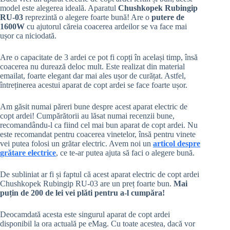
model este alegerea ideală. Aparatul
Chushkopek Rubingip
RU-03
reprezintă o alegere foarte bună! Are o
putere de
1600W
cu ajutorul căreia coacerea ardeilor se va face mai
ușor ca niciodată.
Are o capacitate de 3 ardei ce pot fi copți în același timp, însă
coacerea nu durează deloc mult. Este realizat din material
emailat, foarte elegant dar mai ales ușor de curățat. Astfel,
întreținerea acestui aparat de copt ardei se face foarte ușor.
Am găsit numai păreri bune despre acest aparat electric de
copt ardei! Cumpărătorii au lăsat numai recenzii bune,
recomandându-l ca fiind cel mai bun aparat de copt ardei. Nu
este recomandat pentru coacerea vinetelor, însă pentru vinete
vei putea folosi un grătar electric. Avem noi un
articol despre
grătare electrice
, ce te-ar putea ajuta să faci o alegere bună.
De subliniat ar fi și faptul că acest aparat electric de copt ardei
Chushkopek Rubingip RU-03 are un preț foarte bun.
Mai
puțin de 200 de lei vei plăti pentru a-l cumpăra!
Deocamdată acesta este singurul aparat de copt ardei
disponibil la ora actuală pe eMag. Cu toate acestea, dacă vor