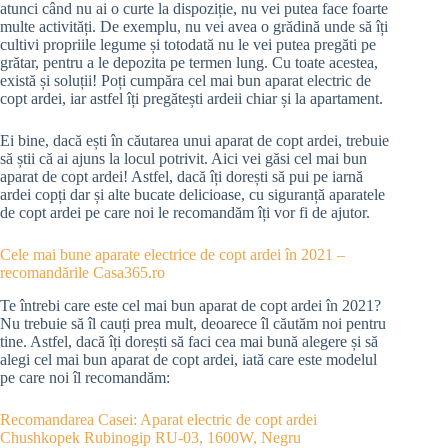
atunci când nu ai o curte la dispoziție, nu vei putea face foarte
multe activități. De exemplu, nu vei avea o grădină unde să îți
cultivi propriile legume și totodată nu le vei putea pregăti pe
grătar, pentru a le depozita pe termen lung. Cu toate acestea,
există și soluții! Poți cumpăra cel mai bun aparat electric de
copt ardei, iar astfel îți pregătești ardeii chiar și la apartament.
Ei bine, dacă ești în căutarea unui aparat de copt ardei, trebuie
să știi că ai ajuns la locul potrivit. Aici vei găsi cel mai bun
aparat de copt ardei! Astfel, dacă îți dorești să pui pe iarnă
ardei copți dar și alte bucate delicioase, cu siguranță aparatele
de copt ardei pe care noi le recomandăm îți vor fi de ajutor.
Cele mai bune aparate electrice de copt ardei în 2021 –
recomandările Casa365.ro
Te întrebi care este cel mai bun aparat de copt ardei în 2021?
Nu trebuie să îl cauți prea mult, deoarece îl căutăm noi pentru
tine. Astfel, dacă îți dorești să faci cea mai bună alegere și să
alegi cel mai bun aparat de copt ardei, iată care este modelul
pe care noi îl recomandăm:
Recomandarea Casei: Aparat electric de copt ardei
Chushkopek Rubinogip RU-03, 1600W, Negru