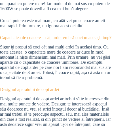
un aparat cu putere mare! Iar modelul de mai sus cu putere de
1600W se poate dovedi a fi cea mai bună alegere.
Cu cât puterea este mai mare, cu atât vei putea coace ardeii
mai rapid. Prin urmare, nu ignora acest detaliu!
Capacitatea de coacere – câți ardei vrei să coci în același timp?
Sigur îți propui să coci cât mai mulți ardei în același timp. Cu
toate acestea, o capacitate mare de coacere ar duce în mod
automat la niște dimensiuni mai mari. Prin urmare, nu vei găsi
aparate cu o capacitate de coacere uimitoare. De exemplu,
aparatul de copt ardei pe care noi l-am recomandat mai sus are
o capacitate de 3 ardei. Totuși, îi coace rapid, așa că asta nu ar
trebui să fie o problemă.
Designul aparatului de copt ardei
Designul aparatului de copt ardei ar trebui să te intereseze din
mai multe puncte de vedere. Desigur, te interesează aspectul
său deoarece nu vrei să strici întregul decor al bucătăriei. Însă
ar mai trebui să te preocupe aspectul său, mai ales materialele
din care a fost realizat, și din punct de vedere al întreținerii. Iar
asta deoarece sigur vrei un aparat ușor de întreținut, care să