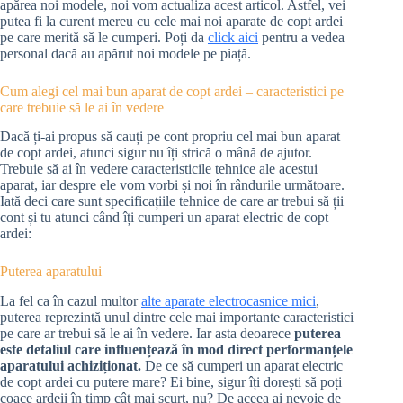
apărea noi modele, noi vom actualiza acest articol. Astfel, vei
putea fi la curent mereu cu cele mai noi aparate de copt ardei
pe care merită să le cumperi. Poți da
click aici
pentru a vedea
personal dacă au apărut noi modele pe piață.
Cum alegi cel mai bun aparat de copt ardei – caracteristici pe
care trebuie să le ai în vedere
Dacă ți-ai propus să cauți pe cont propriu cel mai bun aparat
de copt ardei, atunci sigur nu îți strică o mână de ajutor.
Trebuie să ai în vedere caracteristicile tehnice ale acestui
aparat, iar despre ele vom vorbi și noi în rândurile următoare.
Iată deci care sunt specificațiile tehnice de care ar trebui să ții
cont și tu atunci când îți cumperi un aparat electric de copt
ardei:
Puterea aparatului
La fel ca în cazul multor
alte aparate electrocasnice mici
,
puterea reprezintă unul dintre cele mai importante caracteristici
pe care ar trebui să le ai în vedere. Iar asta deoarece
puterea
este detaliul care influențează în mod direct performanțele
aparatului achiziționat.
De ce să cumperi un aparat electric
de copt ardei cu putere mare? Ei bine, sigur îți dorești să poți
coace ardeii în timp cât mai scurt, nu? De aceea ai nevoie de