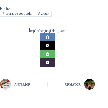
Etichete
#
aparat de copt ardei
#
gratar
Împărtășește-ți dragostea
ANTERIOR
URMĂTOR