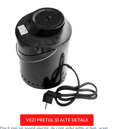
VEZI PREȚUL ȘI ALTE DETALII
Dacă vrei un aparat electric de copt ardei ieftin și bun, acest