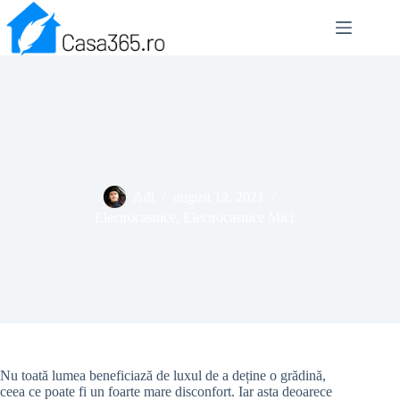
Sari
la
conținut
Aparate electrice de copt ardei – recomandări și sfaturi
Adi
august 12, 2021
Electrocasnice
,
Electrocasnice Mici
Nu toată lumea beneficiază de luxul de a deține o grădină,
ceea ce poate fi un foarte mare disconfort. Iar asta deoarece