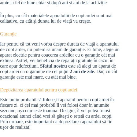
arate la fel de bine chiar și după ani și ani de la achiziție.
În plus, cu cât materialele aparatului de copt ardei sunt mai
calitative, cu atât și durata lui de viață va crește.
Garanție
Iar pentru că tot veni vorba despre durata de viață a aparatului
de copt ardei, nu putem să uităm de garanție. Ei bine, alege un
aparat electric pentru coacerea ardeilor cu o garanție cât mai
extinsă. Astfel, vei beneficia de reparații gratuite în cazul în
care apar defecțiuni.
Sfatul nostru
este să alegi un aparat de
copt ardei cu o garanție de cel puțin
2 ani de zile
. Dar, cu cât
garanția este mai mare, cu atât mai bine.
Depozitarea aparatului pentru copt ardei
Este puțin probabil să folosești aparatul pentru copt ardei în
fiecare zi, ci cel mai probabil îl vei folosi doar în anumite
sezoane, așa cum este toamna. Desigur, îl vei putea folosi
ocazional atunci când vrei să gătești o rețetă cu ardei copți.
Prin urmare, este important ca depozitarea aparatului să fie
ușor de realizat!