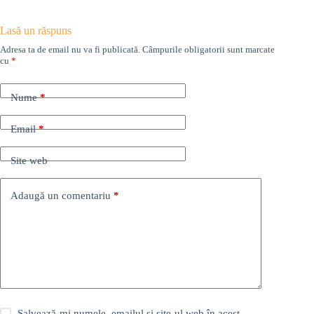
Lasă un răspuns
Adresa ta de email nu va fi publicată.
Câmpurile obligatorii sunt marcate
cu
*
Nume
*
Email
*
Site web
Adaugă un comentariu
*
Salvează-mi numele, emailul și site-ul web în acest