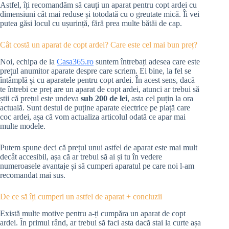
Astfel, îți recomandăm să cauți un aparat pentru copt ardei cu
dimensiuni cât mai reduse și totodată cu o greutate mică. Îi vei
putea găsi locul cu ușurință, fără prea multe bătăi de cap.
Cât costă un aparat de copt ardei? Care este cel mai bun preț?
Noi, echipa de la
Casa365.ro
suntem întrebați adesea care este
prețul anumitor aparate despre care scriem. Ei bine, la fel se
întâmplă și cu aparatele pentru copt ardei. În acest sens, dacă
te întrebi ce preț are un aparat de copt ardei, atunci ar trebui să
știi că prețul este undeva
sub 200 de lei
, asta cel puțin la ora
actuală. Sunt destul de puține aparate electrice pe piață care
coc ardei, așa că vom actualiza articolul odată ce apar mai
multe modele.
Putem spune deci că prețul unui astfel de aparat este mai mult
decât accesibil, așa că ar trebui să ai și tu în vedere
numeroasele avantaje și să cumperi aparatul pe care noi l-am
recomandat mai sus.
De ce să îți cumperi un astfel de aparat + concluzii
Există multe motive pentru a-ți cumpăra un aparat de copt
ardei. În primul rând, ar trebui să faci asta dacă stai la curte așa