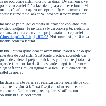
că nu poți coace ardeii folosind un grătar. De asemenea, vei
poate coace ardei fără a face deranj, așa cum este fumul. Mai
mult decât atât, un aparat de copt ardei îți va permite să coci
aceste legume rapid, așa că vei economisi foarte mult timp.
Iar motive pentru a-ți cumpăra un aparat de copt ardei mai
există o mulțime. Te invităm să le descoperi și tu, alegând să
comanzi acum la cel mai bun preț aparatul de copt ardei
Chushkopek Rubingip RU-03
. Noi suntem siguri că te va
încânta achiziția făcută!
În final, putem spune doar că avem numai păreri bune despre
aparatele de copt ardei. Sunt foarte practice, accesibile din
punct de vedere al prețului, eficiente, performante și totodată
ușor de întreținut. Iar dacă iubești ardeii copți, indiferent cum
alegi să îi consumi, cu siguranță ar trebui să îți cumperi un
astfel de aparat.
Iar dacă ai și alte păreri sau recenzii despre aparatele de copt
ardei, te invităm să le împărtășești cu noi în secțiunea de
comentarii. De asemenea, ne-ar plăcea să aflăm cum
obișnuiești tu să coci ardeii!